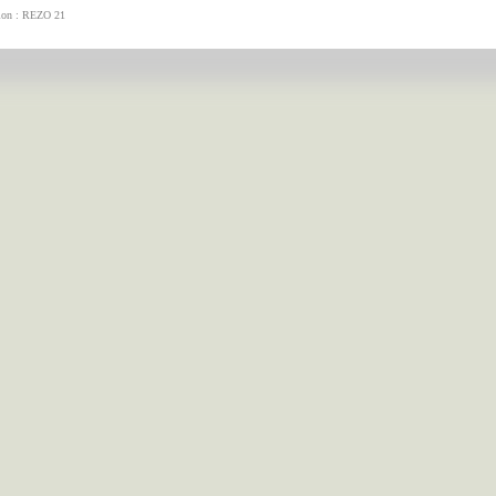
tion : REZO 21