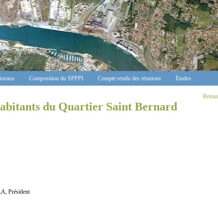
ctoraux
Composition du SPPPI
Compte rendu des réunions
Etudes
Retour 
Habitants du Quartier Saint Bernard
, Président