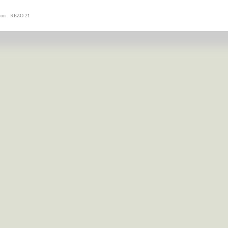
tion : REZO 21