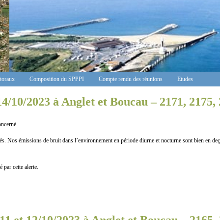
ctoraux
Composition du SPPPI
Compte rendu des réunions
Etudes
14/10/2023 à Anglet et Boucau – 2171, 2175,
cerné.
missions de bruit dans l’environnement en période diurne et nocturne sont bien en deçà de
ar cette alerte.