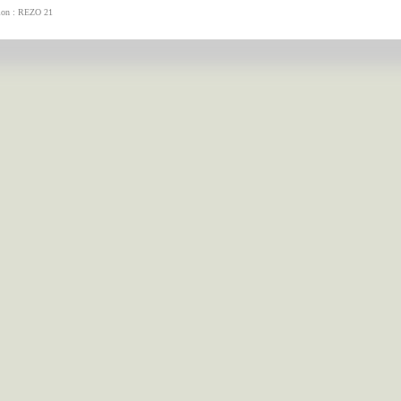
tion : REZO 21