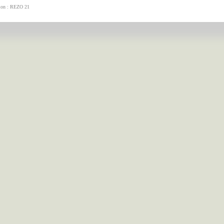
tion : REZO 21