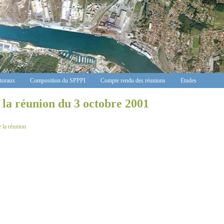
ctoraux
Composition du SPPPI
Compte rendu des réunions
Etudes
la réunion du 3 octobre 2001
 la réunion