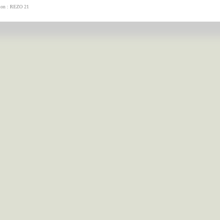
tion : REZO 21