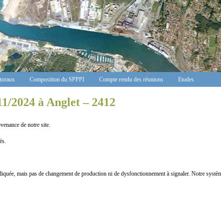
ctoraux
Composition du SPPPI
Compte rendu des réunions
Etudes
11/2024 à Anglet – 2412
nance de notre site.
s.
quée, mais pas de changement de production ni de dysfonctionnement à signaler. Notre système