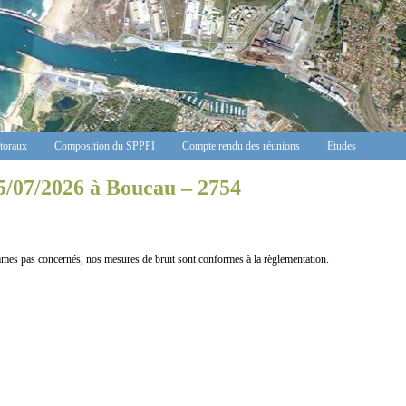
ctoraux
Composition du SPPPI
Compte rendu des réunions
Etudes
5/07/2026 à Boucau – 2754
s concernés, nos mesures de bruit sont conformes à la règlementation.