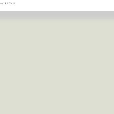
tion : REZO 21