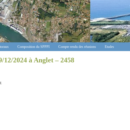
ctoraux
Composition du SPPPI
Compte rendu des réunions
Etudes
9/12/2024 à Anglet – 2458
é.