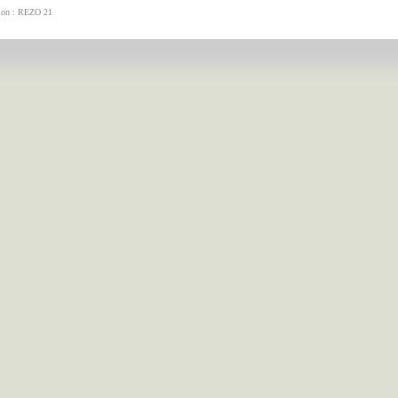
tion : REZO 21