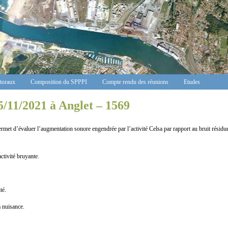
ctoraux
Composition du SPPPI
Compte rendu des réunions
Etudes
5/11/2021 à Anglet – 1569
 d’évaluer l’augmentation sonore engendrée par l’activité Celsa par rapport au bruit résidue
vité bruyante.
té.
nuisance.