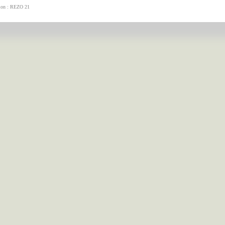
tion : REZO 21