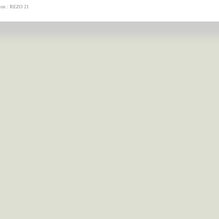
tion : REZO 21