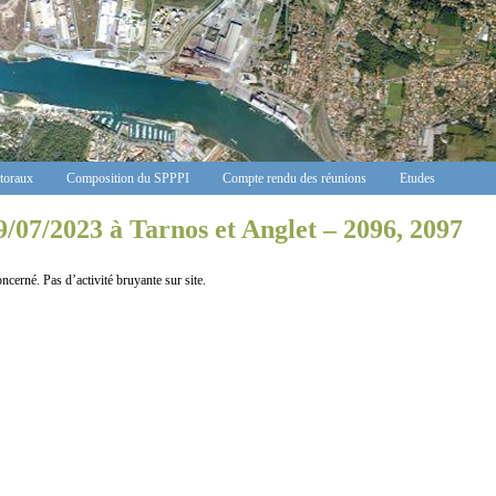
ctoraux
Composition du SPPPI
Compte rendu des réunions
Etudes
9/07/2023 à Tarnos et Anglet – 2096, 2097
 Pas d’activité bruyante sur site.