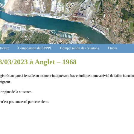
ctoraux
Composition du SPPPI
Compte rendu des réunions
Etudes
3/03/2023 à Anglet – 1968
s au parc à ferraille au moment indiqué sont bas et indiquent une activité de faible intensité
aignant.
ine de la nuisance.
n’est pas concerné par cette alerte.