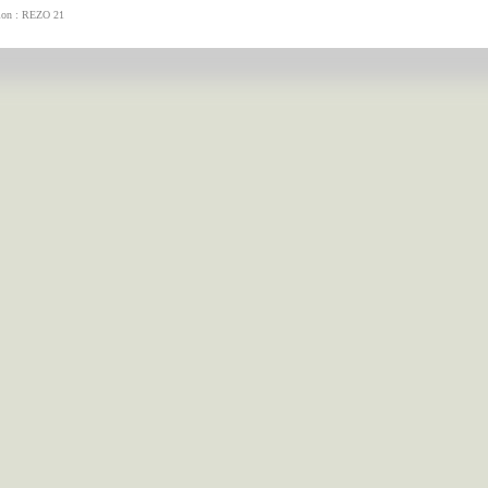
tion : REZO 21