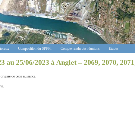
ctoraux
Composition du SPPPI
Compte rendu des réunions
Etudes
23 au 25/06/2023 à Anglet – 2069, 2070, 2071
ine de cette nuisance.
te.