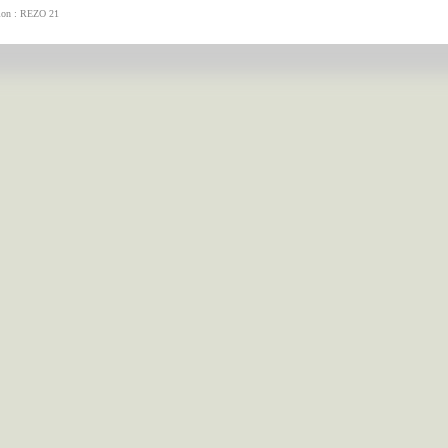
tion : REZO 21