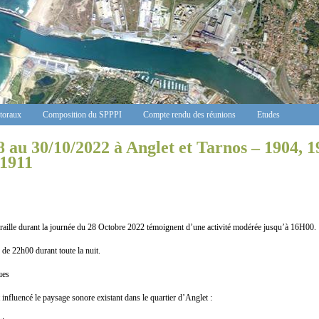
ctoraux
Composition du SPPPI
Compte rendu des réunions
Etudes
8 au 30/10/2022 à Anglet et Tarnos – 1904, 1
 1911
rraille durant la journée du 28 Octobre 2022 témoignent d’une activité modérée jusqu’à 16H00.
r de 22h00 durant toute la nuit.
ues
influencé le paysage sonore existant dans le quartier d’Anglet :