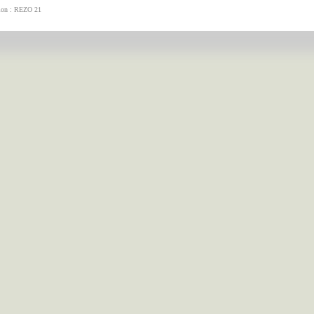
tion : REZO 21