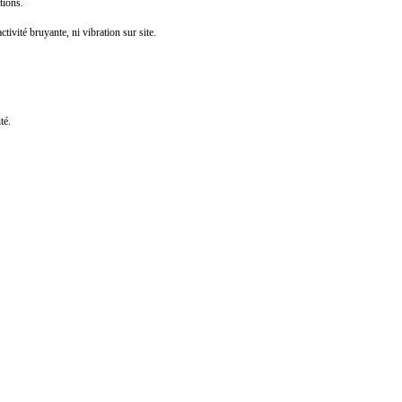
tions.
 bruyante, ni vibration sur site.
té.