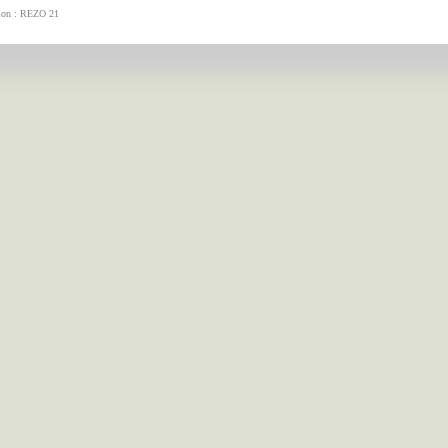
tion : REZO 21