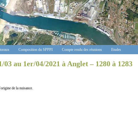
ctoraux
Composition du SPPPI
Compte rendu des réunions
Etudes
1/03 au 1er/04/2021 à Anglet – 1280 à 1283
ine de la nuisance.