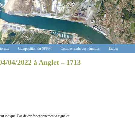
ctoraux
Composition du SPPPI
Compte rendu des réunions
Etudes
04/04/2022 à Anglet – 1713
indiqué. Pas de dysfonctionnement à signaler.