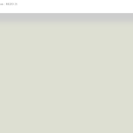
tion : REZO 21