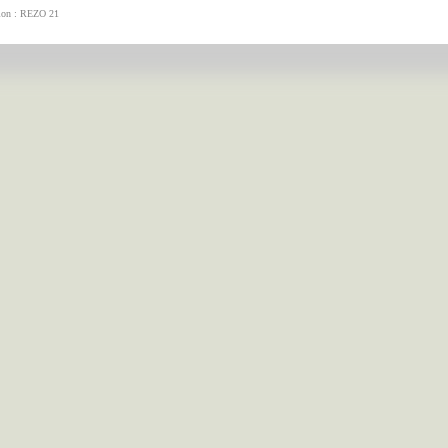
tion : REZO 21