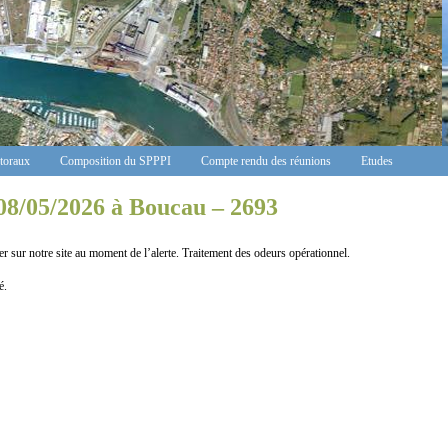
ctoraux
Composition du SPPPI
Compte rendu des réunions
Etudes
08/05/2026 à Boucau – 2693
r sur notre site au moment de l’alerte. Traitement des odeurs opérationnel.
é.