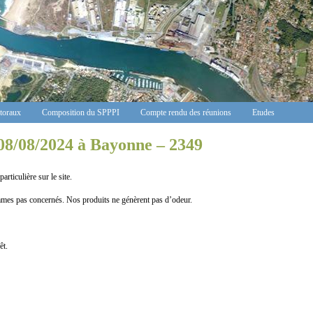
ctoraux
Composition du SPPPI
Compte rendu des réunions
Etudes
08/08/2024 à Bayonne – 2349
ticulière sur le site.
as concernés. Nos produits ne génèrent pas d’odeur.
êt.