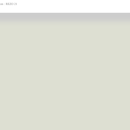
tion : REZO 21