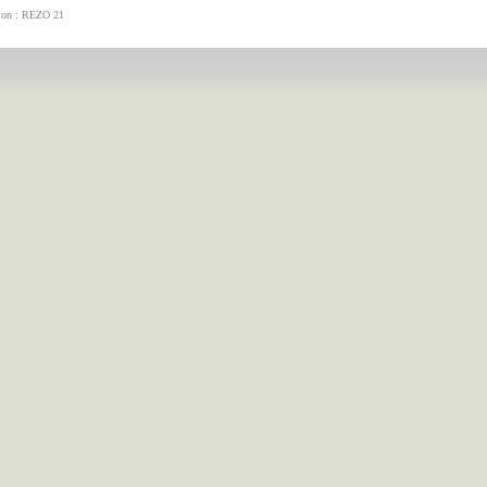
tion : REZO 21