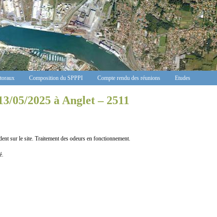
ctoraux
Composition du SPPPI
Compte rendu des réunions
Etudes
13/05/2025 à Anglet – 2511
dent sur le site. Traitement des odeurs en fonctionnement.
é.