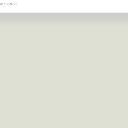
tion : REZO 21