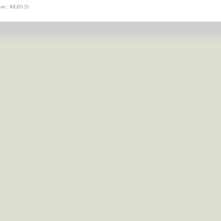
tion : REZO 21