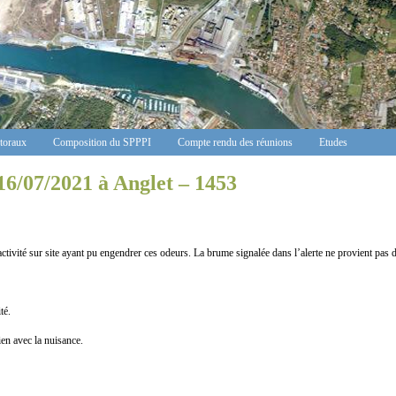
ctoraux
Composition du SPPPI
Compte rendu des réunions
Etudes
16/07/2021 à Anglet – 1453
r site ayant pu engendrer ces odeurs. La brume signalée dans l’alerte ne provient pas de 
té.
n avec la nuisance.