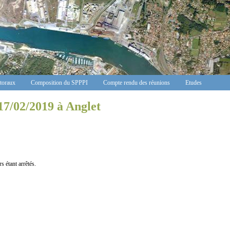
ctoraux
Composition du SPPPI
Compte rendu des réunions
Etudes
17/02/2019 à Anglet
étant arrêtés.