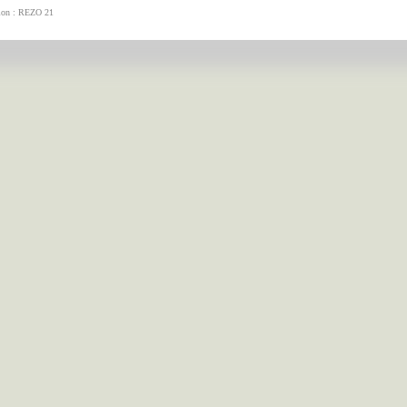
tion : REZO 21