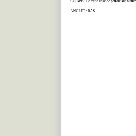
CCIBPB : Le trafic coke de pétrole sur blancpi
ANGLET : RAS.