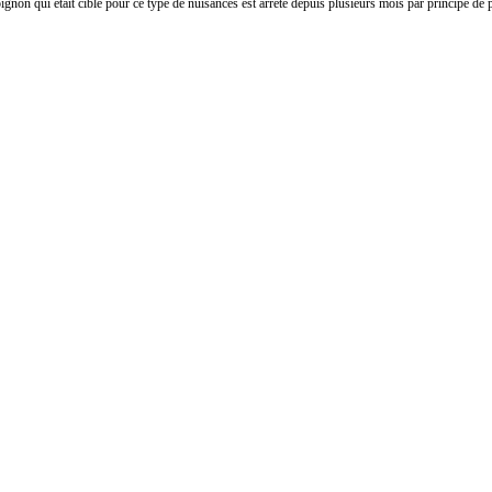
gnon qui était ciblé pour ce type de nuisances est arrêté depuis plusieurs mois par principe de 