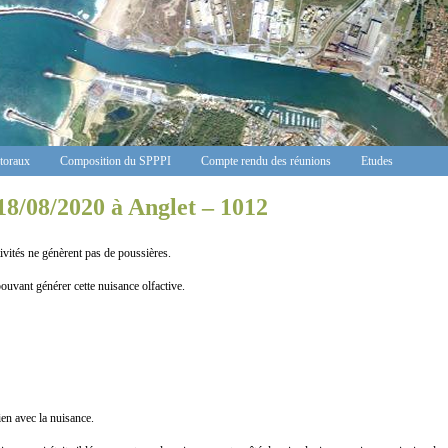
ctoraux
Composition du SPPPI
Compte rendu des réunions
Etudes
18/08/2020 à Anglet – 1012
 ne génèrent pas de poussières.
uvant générer cette nuisance olfactive.
n avec la nuisance.