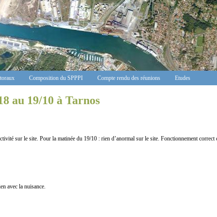
ctoraux
Composition du SPPPI
Compte rendu des réunions
Etudes
18 au 19/10 à Tarnos
vité sur le site. Pour la matinée du 19/10 : rien d’anormal sur le site. Fonctionnement correct 
n avec la nuisance.