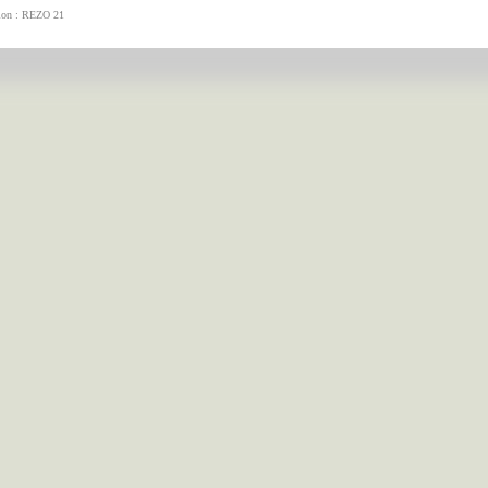
tion : REZO 21