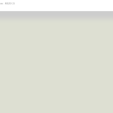
tion : REZO 21