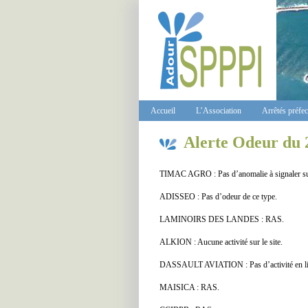
Accueil
L’Association
Arrêtés préfe
Alerte Odeur du 
TIMAC AGRO : Pas d’anomalie à signaler sur 
ADISSEO : Pas d’odeur de ce type.
LAMINOIRS DES LANDES : RAS.
ALKION : Aucune activité sur le site.
DASSAULT AVIATION : Pas d’activité en lie
MAISICA : RAS.