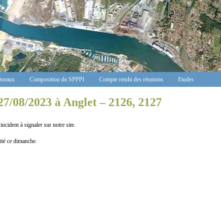
ctoraux
Composition du SPPPI
Compte rendu des réunions
Etudes
7/08/2023 à Anglet – 2126, 2127
t à signaler sur notre site.
té ce dimanche.