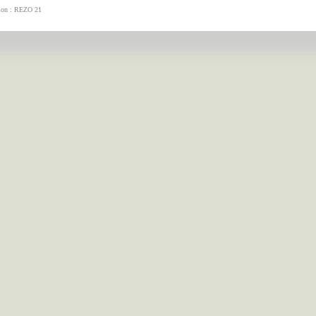
tion : REZO 21