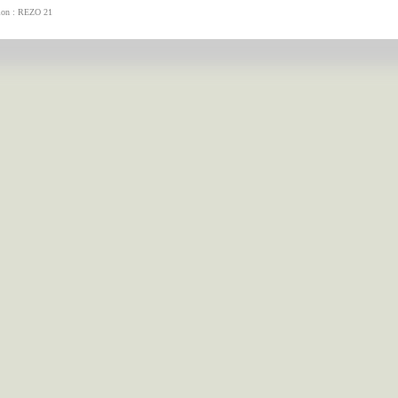
tion : REZO 21