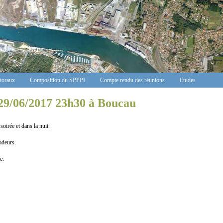
ctoraux
Composition du SPPPI
Compte rendu des réunions
Etudes
29/06/2017 23h30 à Boucau
soirée et dans la nuit.
odeurs.
e.