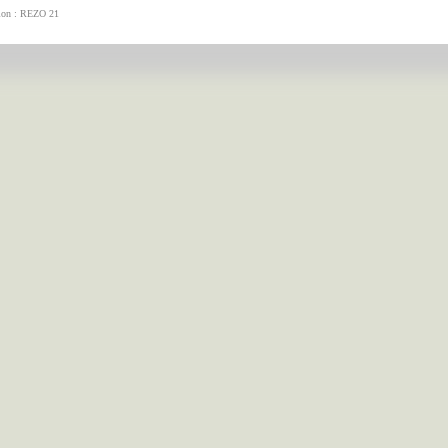
tion : REZO 21