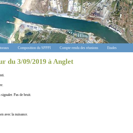
ctoraux
Composition du SPPPI
Compte rendu des réunions
Etudes
ur du 3/09/2019 à Anglet
ti.
re.
gnaler. Pas de bruit.
n avec la nuisance.