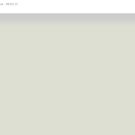
tion : REZO 21