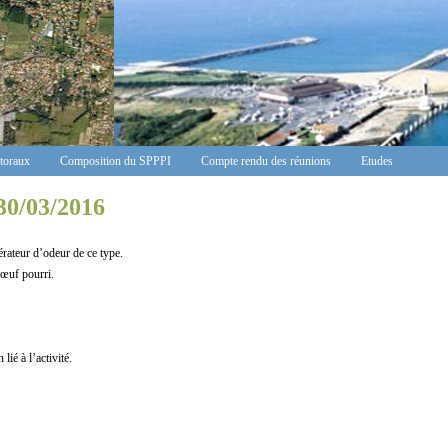
ctoraux
Composition du SPPPI
Compte rendu des réunions
Etudes
30/03/2016
teur d’odeur de ce type.
œuf pourri.
é à l’activité.