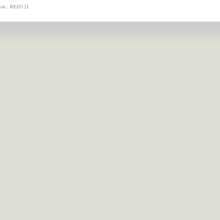
tion : REZO 21