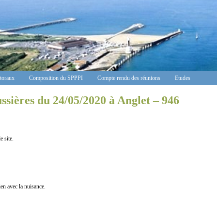
ctoraux
Composition du SPPPI
Compte rendu des réunions
Etudes
sières du 24/05/2020 à Anglet – 946
 site.
n avec la nuisance.