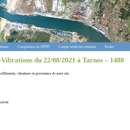
ctoraux
Composition du SPPPI
Compte rendu des réunions
Etudes
-Vibrations du 22/08/2021 à Tarnos – 1488
ents, vibrations en provenance de notre site.
tivité.