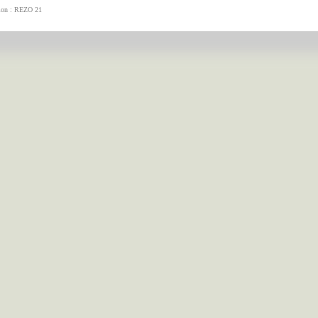
tion : REZO 21