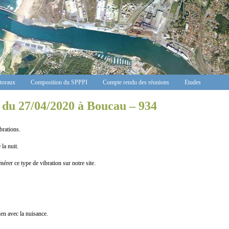
ctoraux
Composition du SPPPI
Compte rendu des réunions
Etudes
 du 27/04/2020 à Boucau – 934
rations.
a nuit.
rer ce type de vibration sur notre site.
n avec la nuisance.