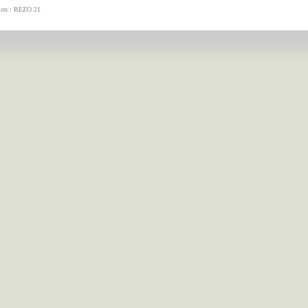
tion : REZO 21