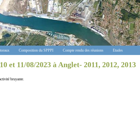
ctoraux
Composition du SPPPI
Compte rendu des réunions
Etudes
 10 et 11/08/2023 à Anglet- 2011, 2012, 2013
vité bruyante.