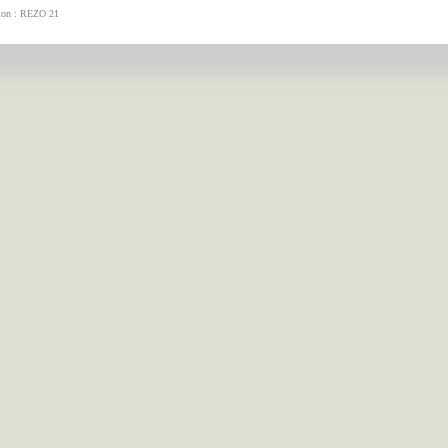
tion : REZO 21