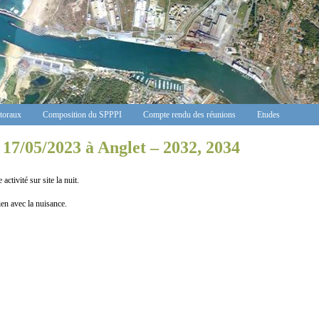
ctoraux
Composition du SPPPI
Compte rendu des réunions
Etudes
17/05/2023 à Anglet – 2032, 2034
ité sur site la nuit.
n avec la nuisance.