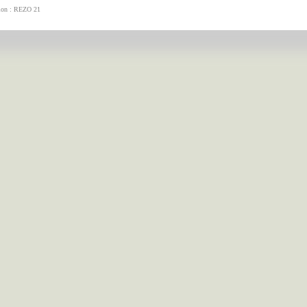
tion : REZO 21