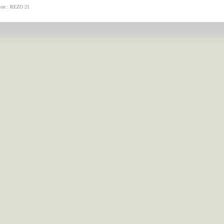
tion : REZO 21