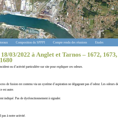
ctoraux
Composition du SPPPI
Compte rendu des réunions
Etudes
18/03/2022 à Anglet et Tarnos – 1672, 1673,
 1680
ou d’activité particulière sur site pour expliquer ces odeurs.
cess de fusion est contenu via un système d’aspiration ne dégageant pas d’odeur. Les odeurs déc
ce est autre.
indiqué. Pas de dysfonctionnement à signaler.
pas à notre activité.