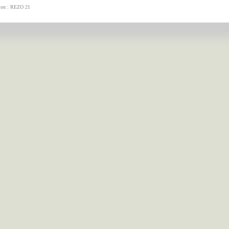
tion : REZO 21