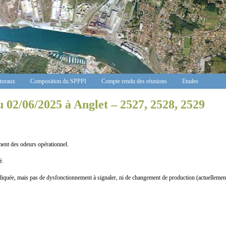
ctoraux
Composition du SPPPI
Compte rendu des réunions
Etudes
 02/06/2025 à Anglet – 2527, 2528, 2529
ment des odeurs opérationnel.
é.
iquée, mais pas de dysfonctionnement à signaler, ni de changement de production (actuellemen