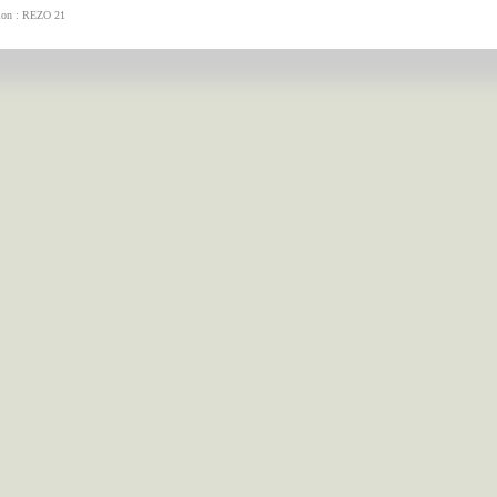
tion : REZO 21