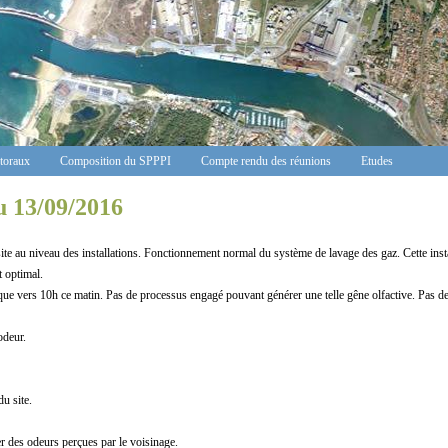
ctoraux
Composition du SPPPI
Compte rendu des réunions
Etudes
u 13/09/2016
u niveau des installations. Fonctionnement normal du système de lavage des gaz. Cette installat
t optimal.
vers 10h ce matin. Pas de processus engagé pouvant générer une telle gêne olfactive. Pas de
deur.
u site.
er des odeurs perçues par le voisinage.