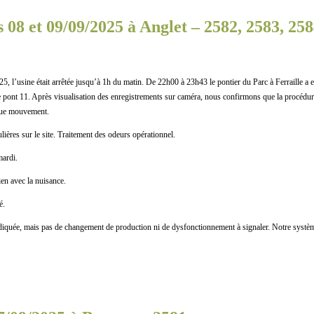
 08 et 09/09/2025 à Anglet – 2582, 2583, 258
’usine était arrêtée jusqu’à 1h du matin. De 22h00 à 23h43 le pontier du Parc à Ferraille a
e pont 11. Après visualisation des enregistrements sur caméra, nous confirmons que la procédur
que mouvement.
ières sur le site. Traitement des odeurs opérationnel.
mardi.
n avec la nuisance.
é.
quée, mais pas de changement de production ni de dysfonctionnement à signaler. Notre système