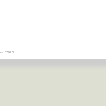
tion : REZO 21