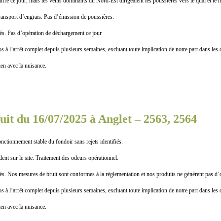
ce jour, mais les vents dominants du Nord-Est dirigeaient les poussières vers le quai et le h
transport d’engrais. Pas d’émission de poussières.
as d’opération de déchargement ce jour
l’arrêt complet depuis plusieurs semaines, excluant toute implication de notre part dans les 
n avec la nuisance.
it du 16/07/2025 à Anglet – 2563, 2564
tionnement stable du fondoir sans rejets identifiés.
ent sur le site. Traitement des odeurs opérationnel.
 mesures de bruit sont conformes à la règlementation et nos produits ne génèrent pas d’
l’arrêt complet depuis plusieurs semaines, excluant toute implication de notre part dans les 
n avec la nuisance.