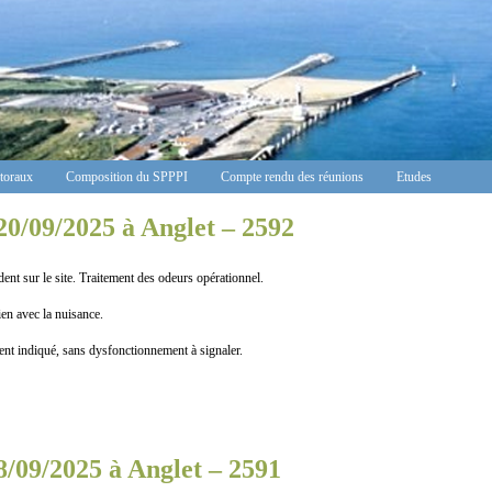
ctoraux
Composition du SPPPI
Compte rendu des réunions
Etudes
20/09/2025 à Anglet – 2592
ent sur le site. Traitement des odeurs opérationnel.
n avec la nuisance.
indiqué, sans dysfonctionnement à signaler.
8/09/2025 à Anglet – 2591