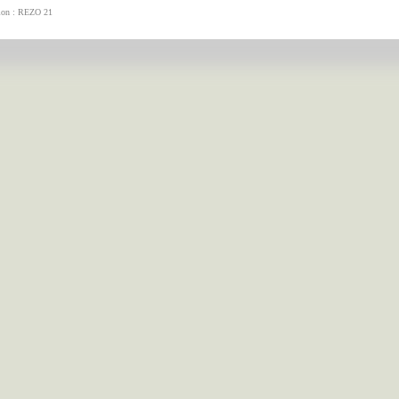
tion : REZO 21